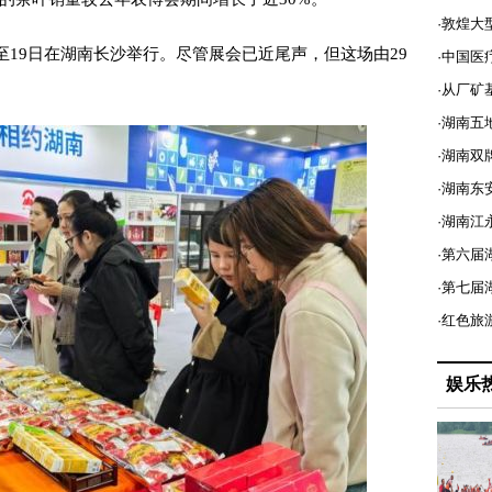
·敦煌大
19日在湖南长沙举行。尽管展会已近尾声，但这场由29
·中国医
·从厂矿
·湖南五
·湖南双
·湖南东
·湖南江
·第六届
·第七
·红色旅
娱乐