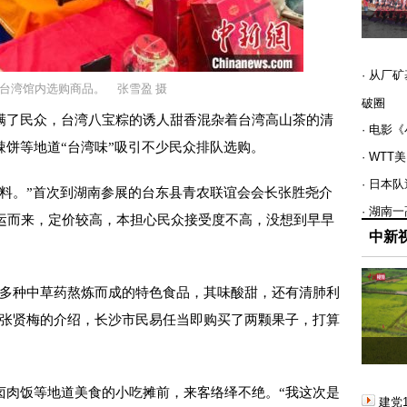
· 从厂
台湾馆内选购商品。 张雪盈 摄
破圈
了民众，台湾八宝粽的诱人甜香混杂着台湾高山茶的清
· 电影
饼等地道“台湾味”吸引不少民众排队选购。
· WT
· 日本
。”首次到湖南参展的台东县青农联谊会会长张胜尧介
· 湖南
空运而来，定价较高，本担心民众接受度不高，没想到早早
中新
多种中草药熬炼而成的特色食品，其味酸甜，还有清肺利
商张贤梅的介绍，长沙市民易任当即购买了两颗果子，打算
肉饭等地道美食的小吃摊前，来客络绎不绝。“我这次是
建党