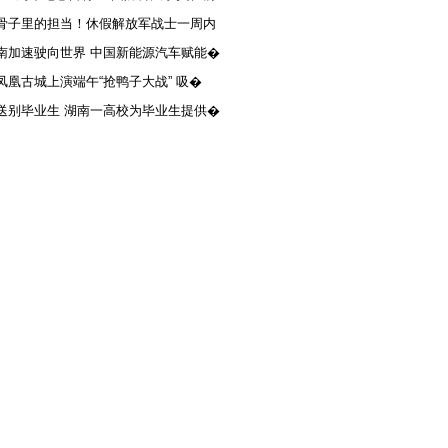
骨子里的担当！休假解放军战士一周内
南加速驶向世界 中国新能源汽车赋能�
凤凰古城上演端午“抢鸭子大战” 吸�
送别毕业生 湖南一高校为毕业生提供�