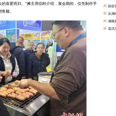
众的喜爱而归。”摊主周伯科介绍，展会期间，仅凭制作手
刻在
销售额。
从湖
湖南
花式