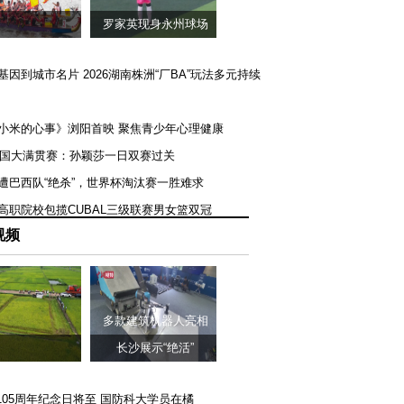
罗家英现身永州球场
矿基因到城市名片 2026湖南株洲“厂BA”玩法多元持续
《小米的心事》浏阳首映 聚焦青少年心理健康
T美国大满贯赛：孙颖莎一日双赛过关
队遭巴西队“绝杀”，世界杯淘汰赛一胜难求
一高职院校包揽CUBAL三级联赛男女篮双冠
视频
多款建筑机器人亮相
长沙展示“绝活”
105周年纪念日将至 国防科大学员在橘