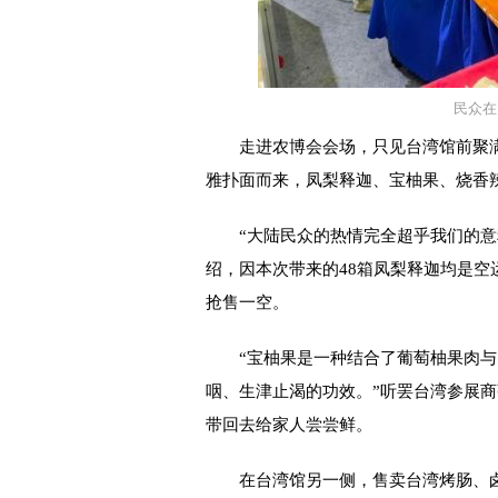
民众在
走进农博会会场，只见台湾馆前聚满
雅扑面而来，凤梨释迦、宝柚果、烧香辣
“大陆民众的热情完全超乎我们的意料
绍，因本次带来的48箱凤梨释迦均是
抢售一空。
“宝柚果是一种结合了葡萄柚果肉与
咽、生津止渴的功效。”听罢台湾参展
带回去给家人尝尝鲜。
在台湾馆另一侧，售卖台湾烤肠、卤