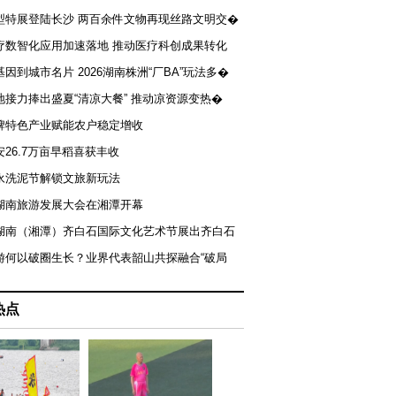
型特展登陆长沙 两百余件文物再现丝路文明交�
疗数智化应用加速落地 推动医疗科创成果转化
基因到城市名片 2026湖南株洲“厂BA”玩法多�
地接力捧出盛夏“清凉大餐” 推动凉资源变热�
牌特色产业赋能农户稳定增收
安26.7万亩早稻喜获丰收
永洗泥节解锁文旅新玩法
湖南旅游发展大会在湘潭开幕
届湖南（湘潭）齐白石国际文化艺术节展出齐白石
游何以破圈生长？业界代表韶山共探融合“破局
热点