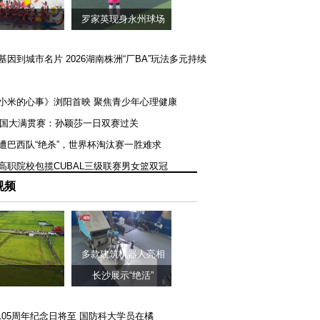
罗家英现身永州球场
矿基因到城市名片 2026湖南株洲“厂BA”玩法多元持续
《小米的心事》浏阳首映 聚焦青少年心理健康
T美国大满贯赛：孙颖莎一日双赛过关
队遭巴西队“绝杀”，世界杯淘汰赛一胜难求
一高职院校包揽CUBAL三级联赛男女篮双冠
视频
多款建筑机器人亮相
长沙展示“绝活”
105周年纪念日将至 国防科大学员在橘