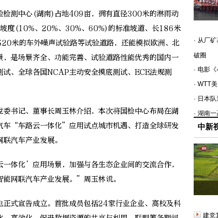
测中心(湖南)占地409亩，拥有直径300米的淋雨动
度(10%、20%、30%、60%)的标准坡道、长186米
· 从厂
长520米的车外噪声试验路等试验道路，还能模拟欧洲、北
破圈
景，是场景齐全、功能完善、试验道路性能优秀的国内一
· 电影
试、全球各国NCAP主动安全摸底测试、ECE法规测
· WT
· 日本
委书记、董事长周玉林介绍，本次将国检中心布局在湖
· 湖南
汽车“车路云一体化”应用试点城市机遇、打造全球研发
中新
网联汽车产业发展。
一体化’应用场景，加强与各生态企业间的交流合作，
智能网联汽车产业发展。”周玉林说。
正式宣告成立。首批成员包括24家行业企业、高校及科
建党