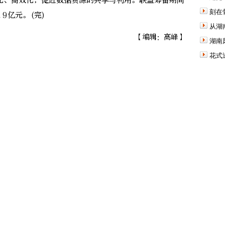
化、高效化，促进数据资源的共享与利用。联盟筹备期间
刻在
9亿元。(完)
从湖
【编辑：高峰】
湖南
花式