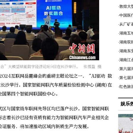
·敦煌大
·中国医
·从厂矿
·湖南五
·湖南双
·湖南东
·湖南江
实融合”大模型赋能数字经济论坛9日在长沙举行。 张雪盈 摄
·第六届
024互联网岳麓峰会的重磅主题论坛之一，“AI驱动 数
·第七
长沙举行。国家智能网联汽车质量检验检测中心(湖南)在
·红色旅
全国第四个智能网联国检中心。
娱乐
区与国家级车联网先导区均已落户长沙。国家智能网联
，标志着长沙已经有资质有能力为智能网联汽车产业相关企
验证服务，将加速推动区域内新质生产力发展。