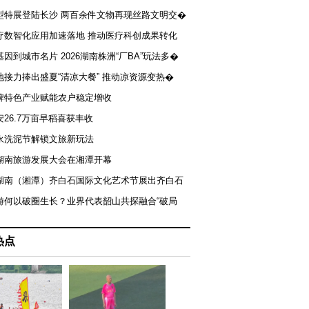
型特展登陆长沙 两百余件文物再现丝路文明交�
疗数智化应用加速落地 推动医疗科创成果转化
基因到城市名片 2026湖南株洲“厂BA”玩法多�
地接力捧出盛夏“清凉大餐” 推动凉资源变热�
牌特色产业赋能农户稳定增收
安26.7万亩早稻喜获丰收
永洗泥节解锁文旅新玩法
湖南旅游发展大会在湘潭开幕
届湖南（湘潭）齐白石国际文化艺术节展出齐白石
游何以破圈生长？业界代表韶山共探融合“破局
热点