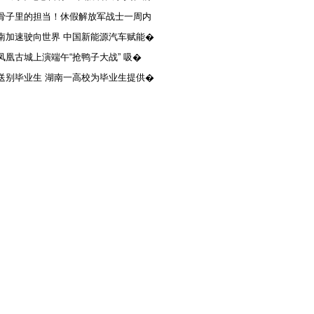
骨子里的担当！休假解放军战士一周内
南加速驶向世界 中国新能源汽车赋能�
凤凰古城上演端午“抢鸭子大战” 吸�
送别毕业生 湖南一高校为毕业生提供�