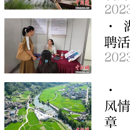
202
· 
聘活
202
· 
风情
章