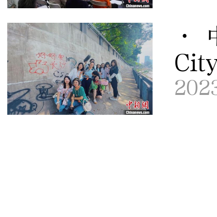
· 
Ci
202