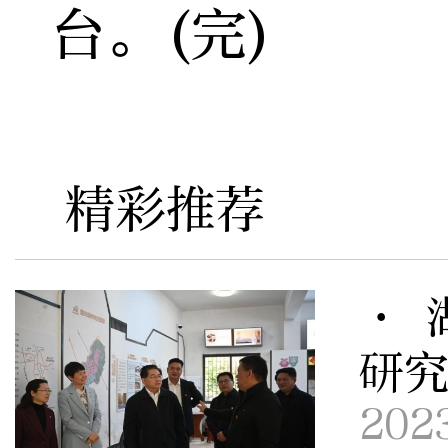
台。(完)
精彩推荐
· 
研
202