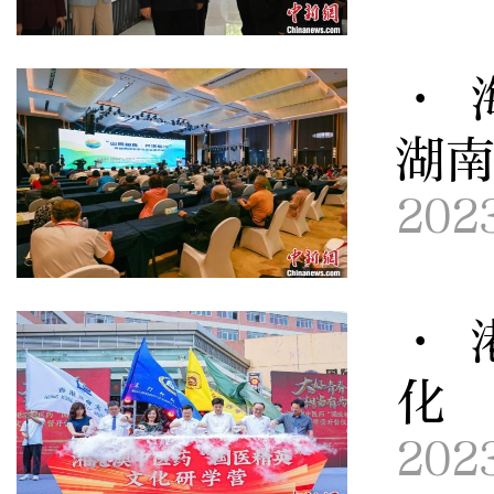
· 
湖南
202
· 
化
202