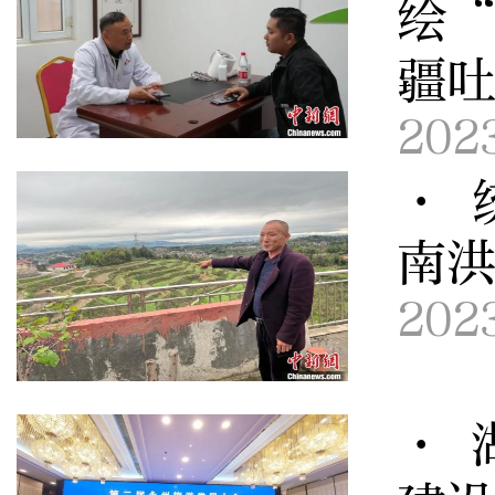
绘
疆
202
· 
南洪
202
· 