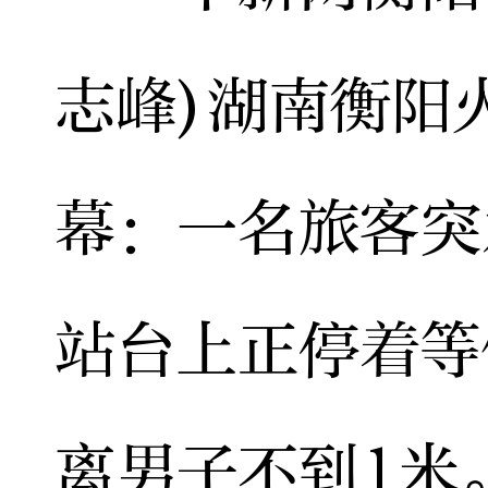
志峰)湖南衡阳
幕：一名旅客突
站台上正停着等
离男子不到1米