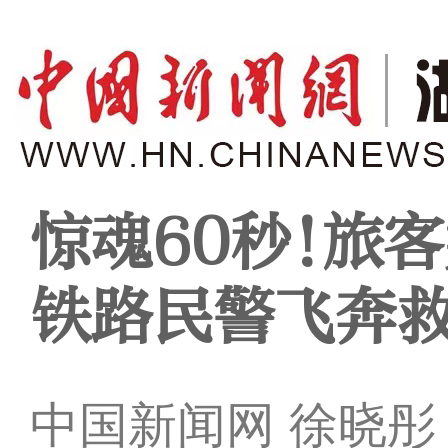
惊魂60秒!旅
铁路民警飞奔
中国新闻网 徐晓彤