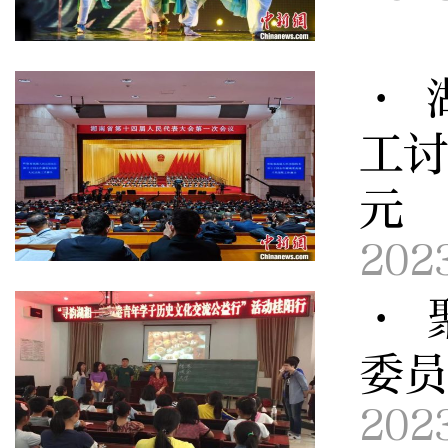
· 
工讨
元
202
· 
委
202