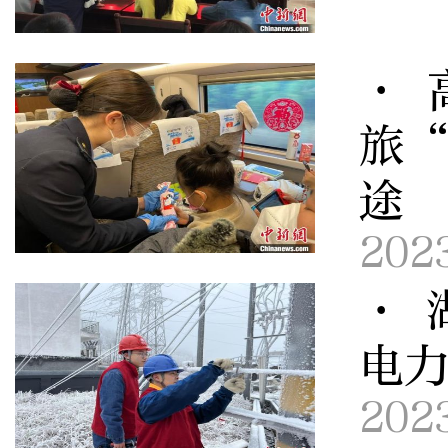
· 
旅“
途
202
· 
电
202