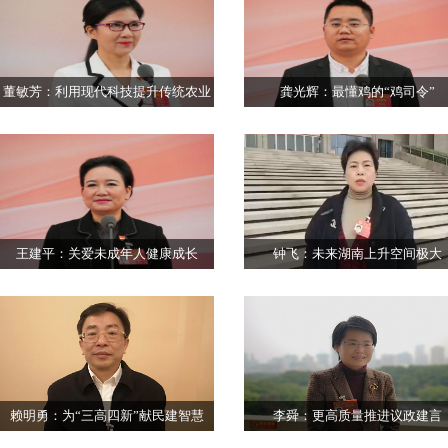
董敏芳：利用现代科技提升传统农业
龚光辉：最懂鸡的“鸡司令”
王建平：关爱未成年人健康成长
钟飞：未来湖南上升空间极大
赖明勇：为“三高四新”献民建智慧
李舜：更高质量推进议政建言