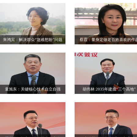
朱鸿宾：解决群众“急难愁盼”问题
蔡霞：量身定做老百姓喜欢的作
童旭东：关键核心技术自立自强
胡伟林:2035年建成“三个高地”