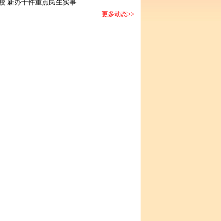
校 新办十件重点民生实事
更多动态>>