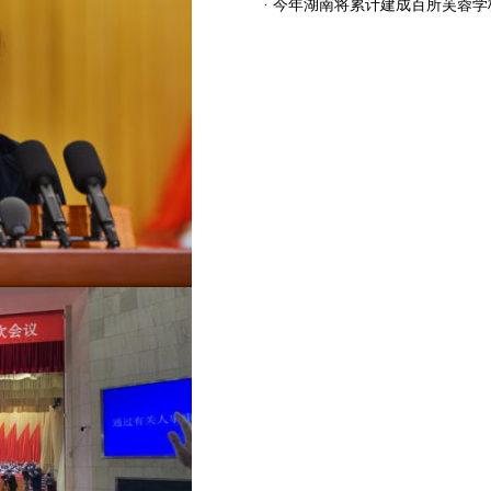
· 今年湖南将累计建成百所芙蓉学