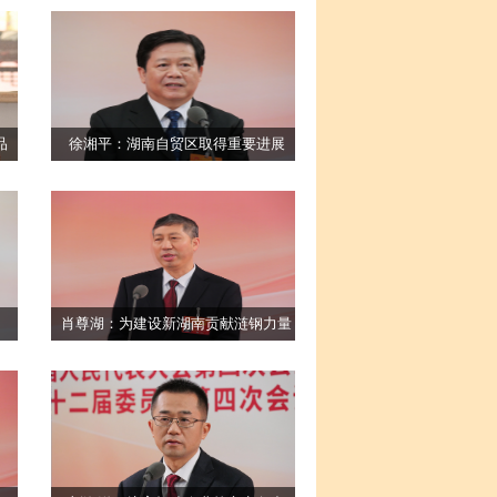
品
徐湘平：湖南自贸区取得重要进展
肖尊湖：为建设新湖南贡献涟钢力量