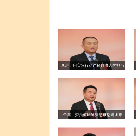
李涛：用实际行动诠释政协人的担当
金鑫：委员值班解决急难愁盼困难