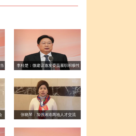
当
李桂楚：微建议激发委员履职积极性
会
张晓琴：加强湘港两地人才交流