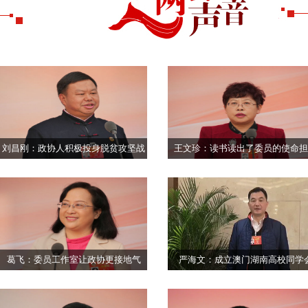
刘昌刚：政协人积极投身脱贫攻坚战
王文珍：读书读出了委员的使命担
葛飞：委员工作室让政协更接地气
严海文：成立澳门湖南高校同学