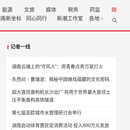
能源
文旅
娱体
税务
药监
湖南新坐标
同心同行
新潮工作室
各地
∨
记者一线
湖南云端上的“守风人”：用青春点亮万家灯火
东西问｜曹端波：揭秘中国傩戏蕴藏的文化密码
超大直径盾构机长沙出厂 将用于世界最大直径土
压平衡盾构高铁隧道
第七届亚欧城市水管理研讨会举行
湖南启动体育惠民促消费活动 投入800万元发放