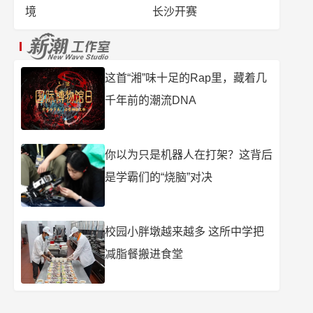
境
长沙开赛
这首“湘”味十足的Rap里，藏着几
千年前的潮流DNA
你以为只是机器人在打架？这背后
是学霸们的“烧脑”对决
校园小胖墩越来越多 这所中学把
减脂餐搬进食堂