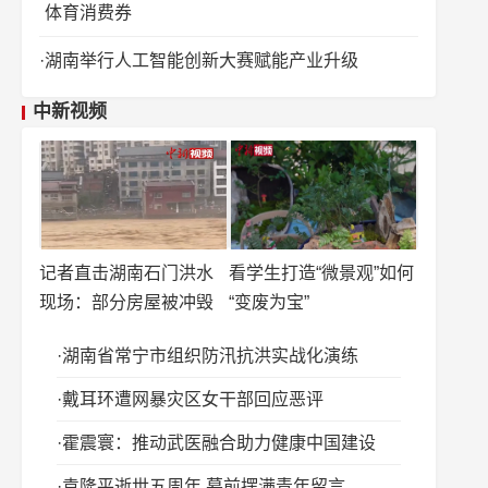
体育消费券
湖南举行人工智能创新大赛赋能产业升级
中新视频
记者直击湖南石门洪水
看学生打造“微景观”如何
现场：部分房屋被冲毁
“变废为宝”
湖南省常宁市组织防汛抗洪实战化演练
戴耳环遭网暴灾区女干部回应恶评
霍震寰：推动武医融合助力健康中国建设
袁隆平逝世五周年 墓前摆满青年留言