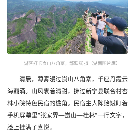
游客打卡崀山八角寨。鄢跃斌 摄（湖南图片库）​
清晨，薄雾漫过崀山八角寨，千座丹霞云
海翻涌。山风裹着清甜，拂过新宁县联合村杏
林小院特色民宿的檐角。民宿主人陈贻斌盯着
手机屏幕里“张家界—崀山—桂林”一行文字，
脸上挂满了喜悦。