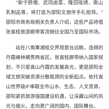
“新宁脐橙、武冈卤菜、隆回瑶绣、南山
乳制品等，将打造为邵阳文旅伴手礼矩阵。”
邵阳市商务局相关负责人介绍，这些产品将借
张崀桂旅游廊带客流销往全国乃至国际市场。
站在八角寨湘桂交界观景台远眺，连绵的
丹霞峰林横贯两省区。张崀桂廊带纳入国家规
划，不只是崀山丹霞的发展高光，更是邵阳全
域文旅突破资源分散瓶颈的全新起点。依托崀
山世界级IP串联全市山水、生态、人文资源，
邵阳紧抓旅游强国建设机遇，让深藏山间的风
光与烟火，走向更广阔的国内、国际舞台。