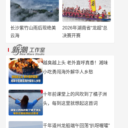
长沙紫竹山雨后现绝美
2026年湖南省“龙超”总
云海
决赛开赛
越臭越上头 老外直呼真香！湘味
小吃勇闯海外解华人乡愁
十年前课堂上的风吹到了橘子洲
头，每到这里就想起这首词
千年道州龙船端午回荡“扒呀喔嚯”