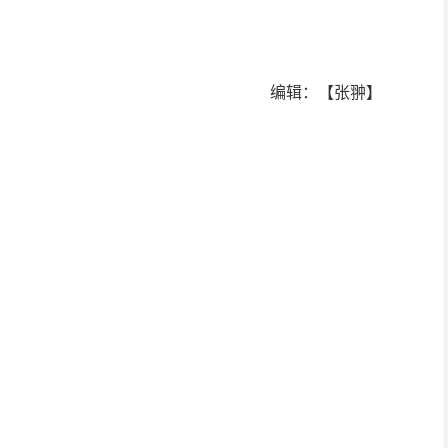
编辑：【张翀】