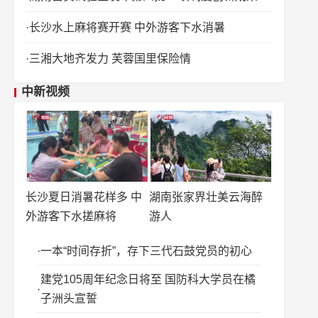
长沙水上麻将赛开赛 中外游客下水消暑
三湘大地齐发力 芙蓉国里保险情
中新视频
长沙夏日消暑花样多 中
湖南张家界壮美云海醉
外游客下水搓麻将
游人
一本“时间存折”，存下三代石鼓党员的初心
建党105周年纪念日将至 国防科大学员在橘
子洲头宣誓