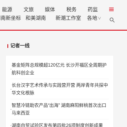
能源
文旅
娱体
税务
药监
湖南新坐标
和美湖南
新潮工作室
各地
∨
记者一线
基金矩阵总规模超120亿元 长沙开福区全周期护
航科创企业
长台汉字艺术传承与实践营开营 两岸青年共探中
华文化根脉
智慧冷链助农产品“出海” 湖南麻阳鲜桃首次出口
马来西亚
湖南自贸试验区发布第四批26项制度创新成果