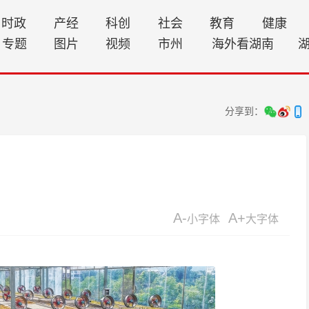
时政
产经
科创
社会
教育
健康
专题
图片
视频
市州
海外看湖南
分享到：
A-
A+
小字体
大字体