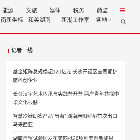
能源
文旅
娱体
税务
药监
湖南新坐标
和美湖南
新潮工作室
各地
∨
记者一线
基金矩阵总规模超120亿元 长沙开福区全周期护
航科创企业
长台汉字艺术传承与实践营开营 两岸青年共探中
华文化根脉
智慧冷链助农产品“出海” 湖南麻阳鲜桃首次出口
马来西亚
湖南自贸试验区发布第四批26项制度创新成果