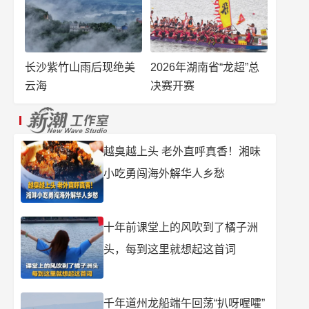
长沙紫竹山雨后现绝美
2026年湖南省“龙超”总
云海
决赛开赛
越臭越上头 老外直呼真香！湘味
小吃勇闯海外解华人乡愁
十年前课堂上的风吹到了橘子洲
头，每到这里就想起这首词
千年道州龙船端午回荡“扒呀喔嚯”