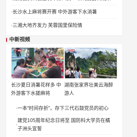
长沙水上麻将赛开赛 中外游客下水消暑
三湘大地齐发力 芙蓉国里保险情
中新视频
长沙夏日消暑花样多 中
湖南张家界壮美云海醉
外游客下水搓麻将
游人
一本“时间存折”，存下三代石鼓党员的初心
建党105周年纪念日将至 国防科大学员在橘
子洲头宣誓