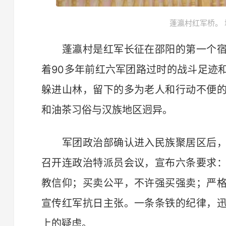
蓬瀛村红军桥。 
蓬瀛村是红军长征在邵阳的第一个宿
着90多年前红六军团路过时的战斗足迹
躲进山林，留下的多为老人和行动不便
和油茶习俗与汉族地区迥异。
军团政治部确认进入民族聚居区后，
召开连政治特派员会议，宣布六条要求
教信仰；买卖公平，不许强买强卖；严
宣传红军抗日主张。一条条铁的纪律，
上的疑虑。