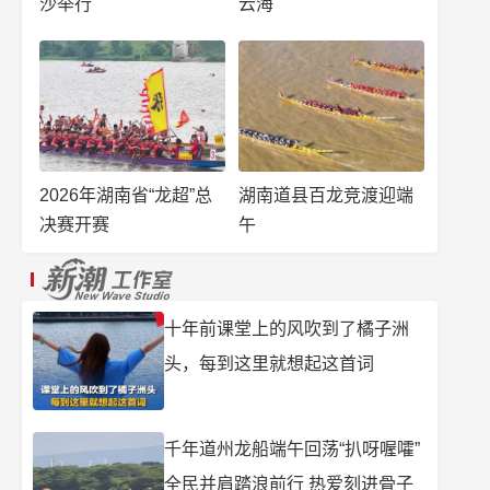
沙举行
云海
2026年湖南省“龙超”总
湖南道县百龙竞渡迎端
决赛开赛
午
十年前课堂上的风吹到了橘子洲
头，每到这里就想起这首词
千年道州龙船端午回荡“扒呀喔嚯”
全民并肩踏浪前行 热爱刻进骨子