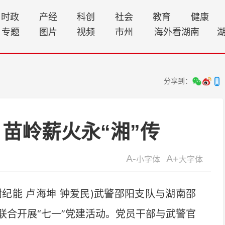
时政
产经
科创
社会
教育
健康
专题
图片
视频
市州
海外看湖南
分享到：
苗岭薪火永“湘”传
A-
A+
小字体
大字体
纪能 卢海坤 钟爱民)武警邵阳支队与湖南邵
联合开展“七一”党建活动。党员干部与武警官