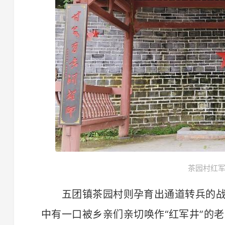
茶园村红军
五团镇茶园村则孕育出通道转兵的战
中有一口被乡亲们亲切唤作“红军井”的