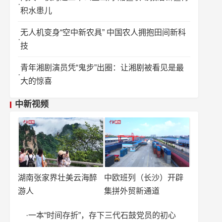
积水患儿
无人机变身“空中新农具” 中国农人拥抱田间新科
技
青年湘剧演员凭“鬼步”出圈：让湘剧被看见是最
大的惊喜
中新视频
湖南张家界壮美云海醉
中欧班列（长沙）开辟
游人
集拼外贸新通道
一本“时间存折”，存下三代石鼓党员的初心