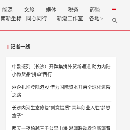
能源
文旅
娱体
税务
药监
湖南新坐标
同心同行
新潮工作室
各地
∨
记者一线
中欧班列（长沙）开辟集拼外贸新通道 助力内陆
小微货品“拼单”西行
湘企扎堆登陆港股 借力国际资本开启全球化进阶
之路
长沙内河生态修复“创意提质” 青年创业入驻“梦想
盒子”
两天一夜跨越三千公里山海 湘疆联动救治新疆肾