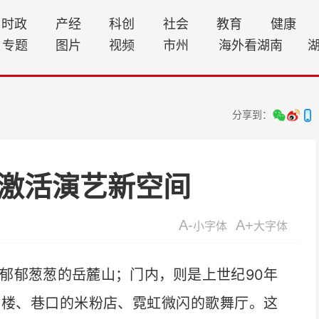
时政
产经
科创
社会
教育
健康
专题
图片
视频
市州
海外看湖南
分享到：
”激活演艺新空间
A-
A+
小字体
大字体
郁葱葱的岳麓山；门内，则是上世纪90年
子楼、巷口的米粉店、霓虹微闪的歌舞厅。这