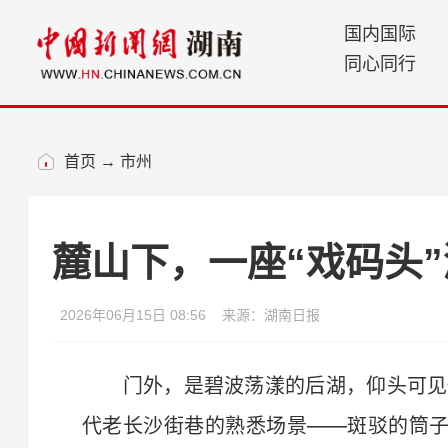
国内国际
同心同行
首页
→
市州
麓山下，一座“戏码头
2026年06月15日 08:56
来源：湖南日报
门外，是碧波荡漾的后湖，仰头可见郁
代老长沙街巷的熟悉场景——斑驳的筒