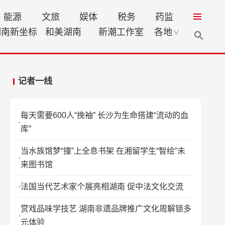
能源
文旅
娱体
税务
药监
湖南新坐标
和美湖南
新潮工作室
各地
∨
记者一线
每天需要600人“挽袖” 长沙为生命搭建“流动的血
库”
当水族馆梦“撞”上全息书架 在湘留学生“智绘”未
来图书馆
法国当代艺术家个展亮相湖南 促中法文化交流
赏戏品味学技艺 湖南非遗品牌推广文化周解锁多
元体验