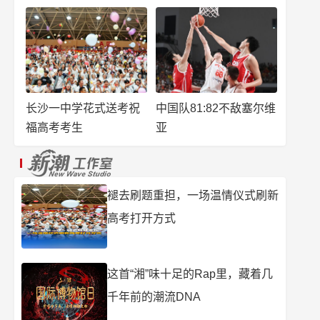
长沙一中学花式送考祝
中国队81:82不敌塞尔维
福高考考生
亚
褪去刷题重担，一场温情仪式刷新
高考打开方式
这首“湘”味十足的Rap里，藏着几
千年前的潮流DNA