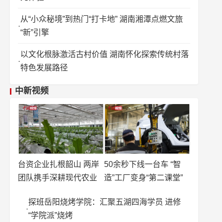
从“小众秘境”到热门“打卡地” 湖南湘潭点燃文旅
“新”引擎
以文化根脉激活古村价值 湖南怀化探索传统村落
特色发展路径
中新视频
台资企业扎根韶山 两岸
50余秒下线一台车 “智
团队携手深耕现代农业
造”工厂变身“第二课堂”
探班岳阳烧烤学院：汇聚五湖四海学员 进修
“学院派”烧烤