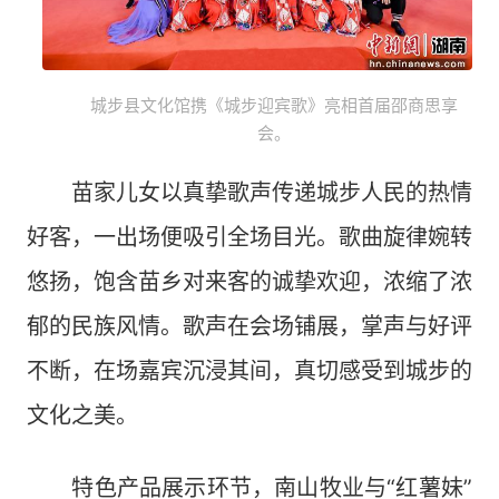
城步县文化馆携《城步迎宾歌》亮相首届邵商思享
会。
苗家儿女以真挚歌声传递城步人民的热情
好客，一出场便吸引全场目光。歌曲旋律婉转
悠扬，饱含苗乡对来客的诚挚欢迎，浓缩了浓
郁的民族风情。歌声在会场铺展，掌声与好评
不断，在场嘉宾沉浸其间，真切感受到城步的
文化之美。
特色产品展示环节，南山牧业与“红薯妹”