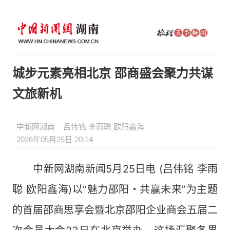
城步元素亮相北京 邵商盛会聚力共谋
文旅新机
中新网湖南
吕伟铭 李雨聪 欧阳鑫海
2026年05月25日 20:14
中新网湖南新闻5月25日电 (吕伟铭 李雨
聪 欧阳鑫海)以“魅力邵阳・共赢未来”为主题
的首届邵商思享会暨北京邵阳企业商会五届二