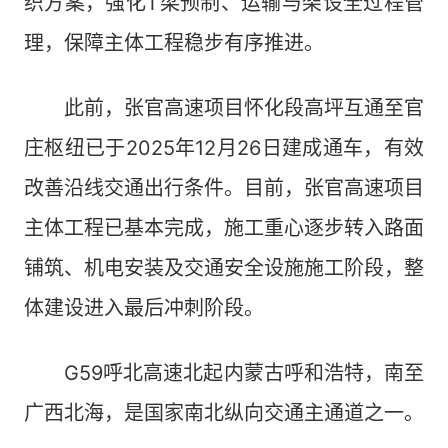
织方案，强化T梁预制、运输与架设全过程管
理，保障主体工程稳步有序推进。
此前，张官高速项目怀化段高坪互通至官
庄枢纽已于2025年12月26日建成通车，有效
改善沿线交通出行条件。目前，张官高速项目
主体工程已基本完成，施工重心逐步转入路面
铺筑、机电安装及交通安全设施施工阶段，整
体建设进入最后冲刺阶段。
G59呼北高速北起内蒙古呼和浩特，南至
广西北海，是国家南北纵向交通主通道之一。