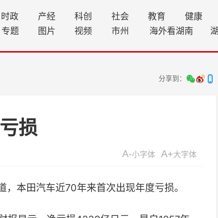
时政
产经
科创
社会
教育
健康
专题
图片
视频
市州
海外看湖南
分享到：
度亏损
A-
A+
小字体
大字体
道，本田汽车近70年来首次出现年度亏损。