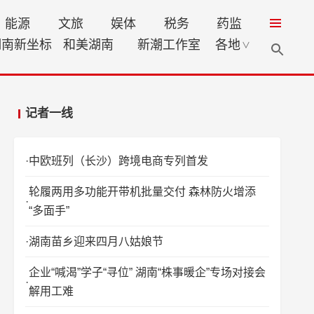
能源
文旅
娱体
税务
药监
湖南新坐标
和美湖南
新潮工作室
各地
∨
记者一线
中欧班列（长沙）跨境电商专列首发
轮履两用多功能开带机批量交付 森林防火增添
“多面手”
湖南苗乡迎来四月八姑娘节
企业“喊渴”学子“寻位” 湖南“株事暖企”专场对接会
解用工难