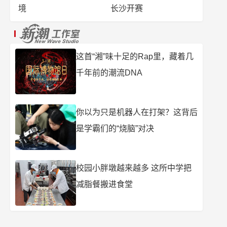
境
长沙开赛
这首“湘”味十足的Rap里，藏着几
千年前的潮流DNA
你以为只是机器人在打架？这背后
是学霸们的“烧脑”对决
校园小胖墩越来越多 这所中学把
减脂餐搬进食堂