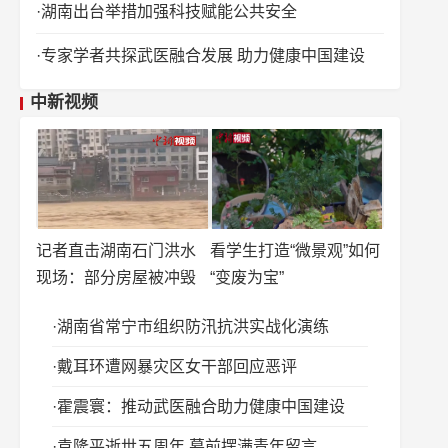
湖南出台举措加强科技赋能公共安全
专家学者共探武医融合发展 助力健康中国建设
中新视频
记者直击湖南石门洪水
看学生打造“微景观”如何
现场：部分房屋被冲毁
“变废为宝”
湖南省常宁市组织防汛抗洪实战化演练
戴耳环遭网暴灾区女干部回应恶评
霍震寰：推动武医融合助力健康中国建设
袁隆平逝世五周年 墓前摆满青年留言