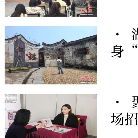
· 
身
· 
场