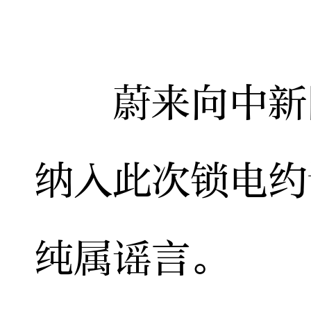
蔚来向中新网
纳入此次锁电约
纯属谣言。