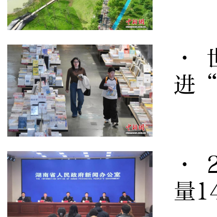
· 
进
· 
量1