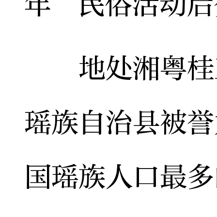
年”民俗活动后
地处湘粤桂三
瑶族自治县被誉
国瑶族人口最多