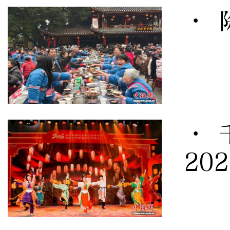
· 
· 
20