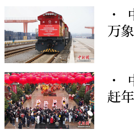
· 
万
· 
赶年