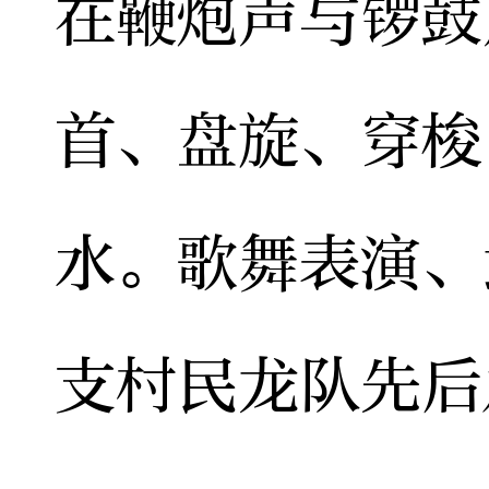
在鞭炮声与锣鼓
首、盘旋、穿梭
水。歌舞表演、
支村民龙队先后