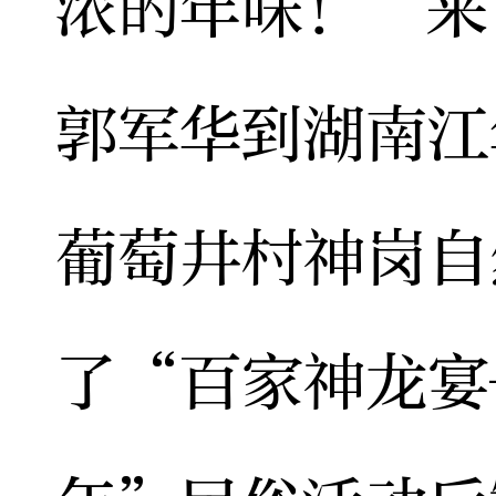
浓的年味！”来
郭军华到湖南江
葡萄井村神岗自
了“百家神龙宴