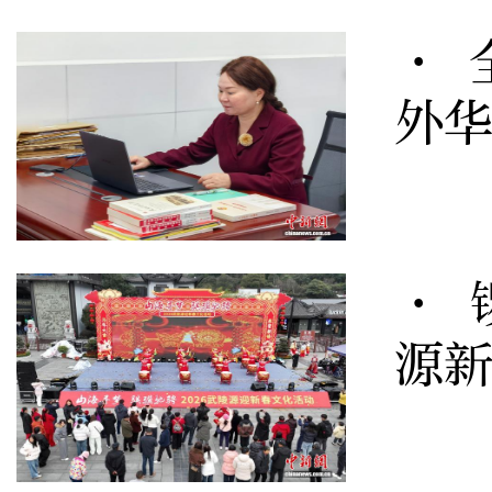
· 
外
· 
源