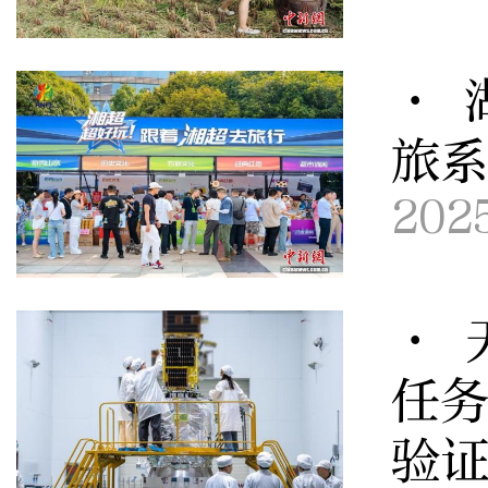
· 
旅
202
· 
任务
验