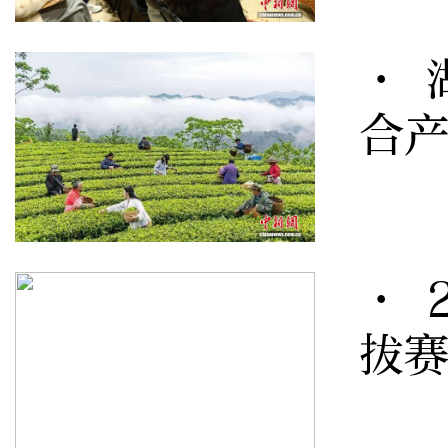
· 
合产
· 
拔赛