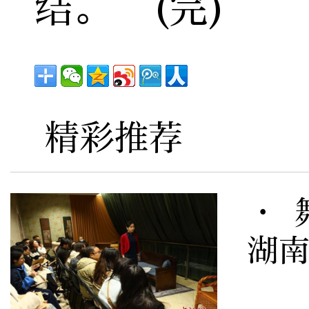
结。”(完)
精彩推荐
· 
湖