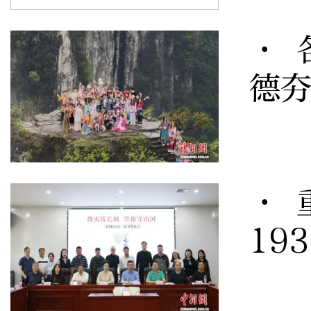
· 
德
· 
19