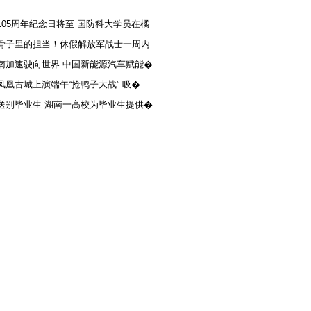
105周年纪念日将至 国防科大学员在橘
骨子里的担当！休假解放军战士一周内
南加速驶向世界 中国新能源汽车赋能�
凤凰古城上演端午“抢鸭子大战” 吸�
送别毕业生 湖南一高校为毕业生提供�