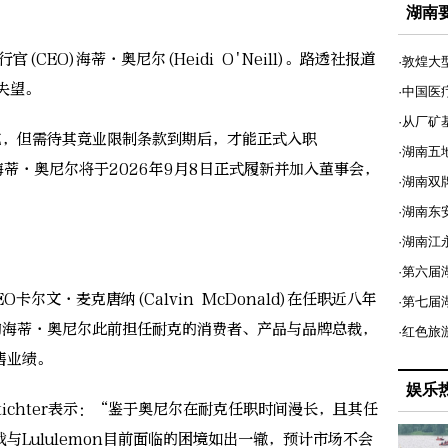
湖南
(CEO)海蒂·奥尼尔(Heidi O'Neill)。路透社报道
·敦煌大
失望。
·中国医
·从厂矿
，但需待其竞业限制条款到期后，才能正式入职
·湖南五
表示，海蒂·奥尼尔将于2026年9月8日正式履新并加入董事会，
·湖南双
·湖南东
·湖南江
·第六届
卡尔文·麦克唐纳(Calvin McDonald)在任职近八年
·第七
的海蒂·奥尼尔此前担任耐克的消费者、产品与品牌总裁，
·红色旅
售业绩。
娱乐
tichter表示：“鉴于奥尼尔在耐克任职时间漫长，且其任
Lululemon目前面临的困境如出一辙，预计市场不会