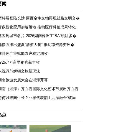
要闻
型特展登陆长沙 两百余件文物再现丝路文明交�
疗数智化应用加速落地 推动医疗科创成果转化
基因到城市名片 2026湖南株洲“厂BA”玩法多�
地接力捧出盛夏“清凉大餐” 推动凉资源变热�
牌特色产业赋能农户稳定增收
安26.7万亩早稻喜获丰收
永洗泥节解锁文旅新玩法
湖南旅游发展大会在湘潭开幕
届湖南（湘潭）齐白石国际文化艺术节展出齐白石
游何以破圈生长？业界代表韶山共探融合“破局
热点