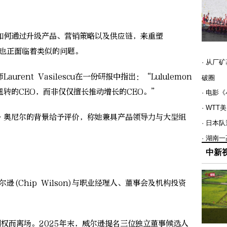
何通过升级产品、营销策略以及供应链，来重塑
目前也正面临着类似的问题。
· 从厂
nt Vasilescu在一份研报中指出：“Lululemon
破圈
转的CEO，而非仅仅擅长推动增长的CEO。”
· 电影
· WT
奥尼尔的背景给予评价，称她兼具产品领导力与大型组
· 日本
· 湖南
中新
逊(Chip Wilson)与职业经理人、董事会及机构投资
权而离场。2025年末，威尔逊提名三位独立董事候选人