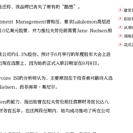
他还称，该品牌已丧失了原有的“酷感”。
建党
刻在
ment Management曾施压，要求Lululemon高层进
从湖
10亿美元股票，并力推拉夫劳伦前高管Jane Nielsen担
湖南
花式
司约4.3%股份。预计于6月举行的年度股东大会上进
出现在选票上，因为她的正式入职日期定在9月8日。
core ISI的分析师认为，主要原因在于投资者对最终人选
ielsen，而非海蒂·奥尼尔。
sen的能力，指出她曾在拉夫劳伦担任首席财务官长达八
首席财务官五年。在这两段任期内，她均成功推动了所在公司