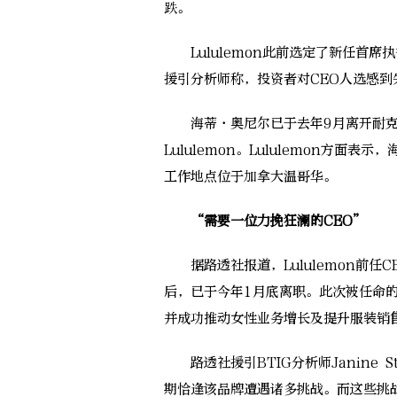
跌。
Lululemon此前选定了新任首席执行官
援引分析师称，投资者对CEO人选感到
海蒂·奥尼尔已于去年9月离开耐克
Lululemon。Lululemon方面
工作地点位于加拿大温哥华。
“需要一位力挽狂澜的CEO”
据路透社报道，Lululemon前任CEO
后，已于今年1月底离职。此次被任命
并成功推动女性业务增长及提升服装销
路透社援引BTIG分析师Janine S
期恰逢该品牌遭遇诸多挑战。而这些挑战与