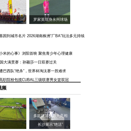
罗家英现身永州球场
矿基因到城市名片 2026湖南株洲“厂BA”玩法多元持续
《小米的心事》浏阳首映 聚焦青少年心理健康
T美国大满贯赛：孙颖莎一日双赛过关
队遭巴西队“绝杀”，世界杯淘汰赛一胜难求
一高职院校包揽CUBAL三级联赛男女篮双冠
视频
多款建筑机器人亮相
长沙展示“绝活”