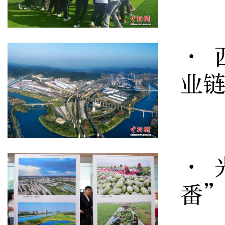
· 
业
· 
番