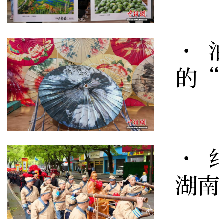
· 
的
· 
湖