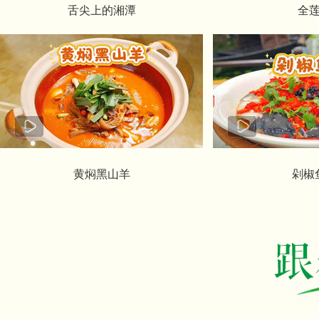
舌尖上的湘潭
全
黄焖黑山羊
剁椒