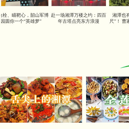
瞄靶心，韶山军博
赴一场湘潭万楼之约：四百
湘潭也有“飞流
一个“英雄梦”
年古塔点亮东方浪漫
尺”！ 曹家坳瀑