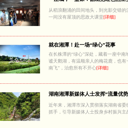
从稻浪翻涌的田间地头，到光影交错的
一间没有屋顶的思政大课堂
[详细]
就在湘潭！赴一场“绿心”花事
在长株潭的“绿心”深处，藏着一座中
谧天鹅湖，有温顺亲人的梅花鹿，也有
南飞”，治愈所有不开心
[详细]
湖南湘潭新媒体人士发挥“流量优势
近年来，湘潭市深入贯彻落实湖南省委
抓手，引导新媒体人士投身乡村振兴主