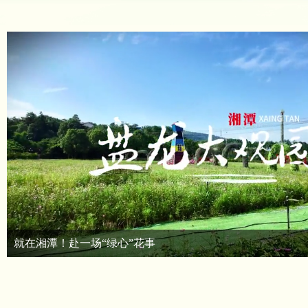
就在湘潭！赴一场“绿心”花事