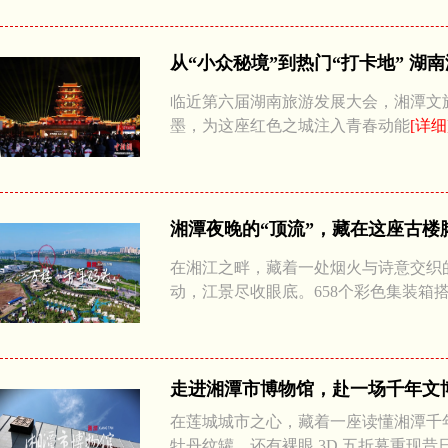
从“小众秘境”到热门“打卡地” 湖
临近第六届湖南旅游发展大会，湘潭文旅
墨，为这座红色之城注入青春动能
[详细
湘潭夜晚的“顶流”，藏在这座古楼
在湘江之畔，藏着一处烟火与诗意交织的青
动，江景尽收眼底。658个彩色集装
走进湘潭市博物馆，赴一场千年文
在莲城城市之心，藏着一座读懂湘潭千
牡丹纹罐，还有裸眼 3D 五折幕重现